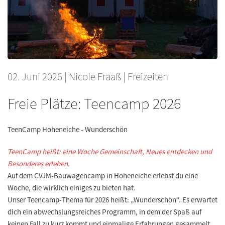
02. Juni 2026
|
Nicole Fraaß
|
Freizeiten
Freie Plätze: Teencamp 2026
TeenCamp Hoheneiche - Wunderschön
TeenCamp heißt: eine Woche Gemeinschaft, Neues entdecken und
Besonderes erleben.
Auf dem CVJM-Bauwagencamp in Hoheneiche erlebst du eine
Woche, die wirklich einiges zu bieten hat.
Unser Teencamp-Thema für 2026 heißt: „Wunderschön“. Es erwartet
dich ein abwechslungsreiches Programm, in dem der Spaß auf
keinen Fall zu kurz kommt und einmalige Erfahrungen gesammelt