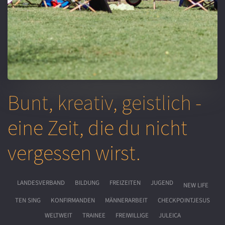
Bunt, kreativ, geistlich -
eine Zeit, die du nicht
vergessen wirst.
LANDESVERBAND
BILDUNG
FREIZEITEN
JUGEND
NEW LIFE
TEN SING
KONFIRMANDEN
MÄNNERARBEIT
CHECKPOINTJESUS
WELTWEIT
TRAINEE
FREIWILLIGE
JULEICA