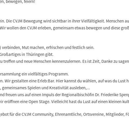
en, bewegen, feiern!
ein. Die CVJM Bewegung wird sichtbar in ihrer Vielfältigkeit. Menschen 
r wollen den CVJM erleben, gemeinsam etwas bewegen und diese großa
 verbinden, Mut machen, erfrischen und festlich sein.
Großartiges in Thüringen gibt.
zu treffen und neue Menschen kennenzulernen. Es ist Zeit, Danke zu sage
versammlung ein vielfältiges Programm.
. Wir gestalten eine Erleb:Bar. Hier kannst du wählen, auf was du Lust 
 gemeinsames Spielen und Kreativität ausleben,...
d freuen uns auf einen Impuls der Regionalbischöfin Dr. Friederike Spen
ir eröffnen eine Open Stage. Vielleicht hast du Lust auf einen kleinen ku
gebot für die CVJM Community, Ehrenamtliche, Ortsvereine, Mitglieder, F