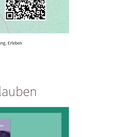
ung
,
Erleben
Glauben