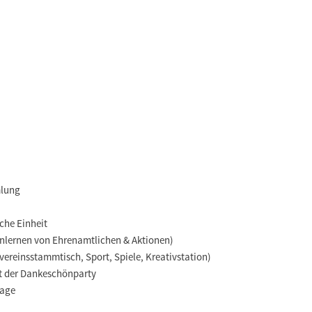
mlung
che Einheit
enlernen von Ehrenamtlichen & Aktionen)
svereinsstammtisch, Sport, Spiele, Kreativstation)
rt der Dankeschönparty
tage