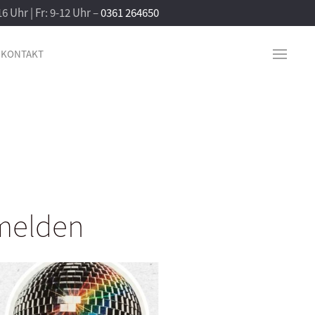
16 Uhr | Fr: 9-12 Uhr –
0361 264650
KONTAKT
nmelden