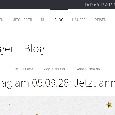
Di-Do: 9-12 & 13-
EN
MITGLIEDER
DU
BLOG
HÄUSER
REISEN
gen | Blog
28. JULI 2026
NICOLE FRAASS
LANDESVERBAND
ag am 05.09.26: Jetzt a